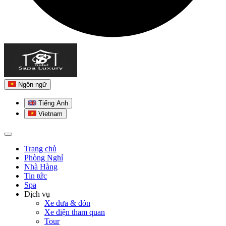
Ngôn ngữ
Tiếng Anh
Vietnam
Trang chủ
Phòng Nghỉ
Nhà Hàng
Tin tức
Spa
Dịch vụ
Xe đưa & đón
Xe điện tham quan
Tour