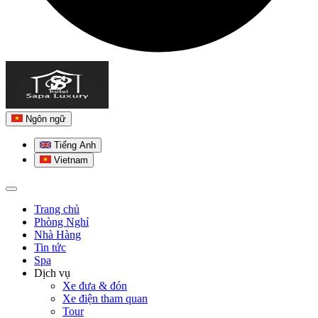
Ngôn ngữ
Tiếng Anh
Vietnam
Trang chủ
Phòng Nghỉ
Nhà Hàng
Tin tức
Spa
Dịch vụ
Xe đưa & đón
Xe điện tham quan
Tour